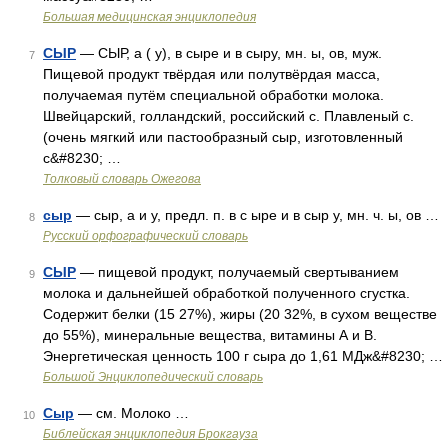
Большая медицинская энциклопедия
СЫР
— СЫР, а ( у), в сыре и в сыру, мн. ы, ов, муж.
7
Пищевой продукт твёрдая или полутвёрдая масса,
получаемая путём специальной обработки молока.
Швейцарский, голландский, российский с. Плавленый с.
(очень мягкий или пастообразный сыр, изготовленный
с&#8230; …
Толковый словарь Ожегова
сыр
— сыр, а и у, предл. п. в с ыре и в сыр у, мн. ч. ы, ов …
8
Русский орфографический словарь
СЫР
— пищевой продукт, получаемый свертыванием
9
молока и дальнейшей обработкой полученного сгустка.
Содержит белки (15 27%), жиры (20 32%, в сухом веществе
до 55%), минеральные вещества, витамины А и В.
Энергетическая ценность 100 г сыра до 1,61 МДж&#8230; …
Большой Энциклопедический словарь
Сыр
— см. Молоко …
10
Библейская энциклопедия Брокгауза