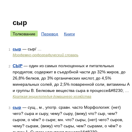
сыр
Толкование
Перевод
Книги
сыр
— сыр/ …
1
Морфемно-орфографический словарь
СЫР
— один из самых полноценных и питательных
2
продуктов; содержит в съедобной части до 32% жиров, до
26,8% белков, до 3% органических кислот, до 4,5%
минеральных солей, до 2,5% поваренной соли, витамины А
и группы В. Белковые вещества сыра в процессе&#8230; …
Краткая энциклопедия домашнего хозяйства
сыр
— сущ., м., употр. сравн. часто Морфология: (нет)
3
чего? сыра и сыру, чему? сыру, (вижу) что? сыр, чем?
сыром, о чём? о сыре; мн. что? сыры, (нет) чего? сыров,
чему? сырам, (вижу) что? сыры, чем? сырами, о чём? о