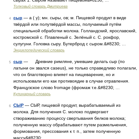
сырах 1. Сыром называют пищевой&#8230; …
Толковый словарь Дмитриева
сыр
— а ( у); мн. сыры, ов; м. Пищевой продукт в виде
4
твёрдой или полутвёрдой массы, получаемый путём
специальной обработки молока. Голландский, ярославский,
костромской с. Плавленый с. Зелёный с. С. рокфор,
сулугуни. Головка сыру. Бутерброд с сыром.&#8230; …
Энциклопедический словарь
сыр
— Древние римляне, умевшие делать сыр (по
5
латыни он звался caseus), не только справедливо полагали,
что он благотворно влияет на пищеварение, но и
использовали его как противоядие в случае отравления.
Французское слово fromage (фромаж т.е.&#8230; …
Кулинарный словарь
СЫР
— СЫР, пищевой продукт, вырабатываемый из
6
молока. Для получения С. молоко подвергают
створаживанию процессу свертывания белков молока;
полученную массу обрабатывают путем размельчения,
формования, прессования к т. п., затем полученную
массу&#8230; …